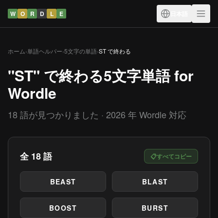
W
O
R
D
L
E
日本語
ホーム
›
単語ヘルパー
›
5文字の単語
›
ST で終わる
"ST" で終わる5文字単語 for
Wordle
18 語が見つかりました · 2026 年 Wordle 対応
全 18 語
📋
すべてコピー
BEAST
BLAST
BOOST
BURST