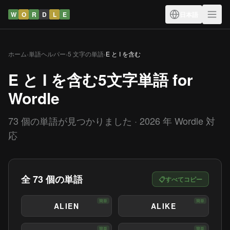
W
O
R
D
L
E
日本語
ホーム
›
単語ヘルパー
›
5 文字の単語
›
E と I を含む
E と I を含む5文字単語 for
Wordle
73 個の単語が見つかりました · 2026 年 Wordle 対
応
全 73 個の単語
📋
すべてコピー
簡単
簡単
ALIEN
ALIKE
簡単
簡単