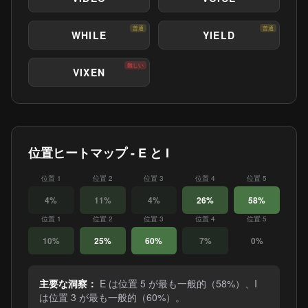
普通
普通
WHILE
YIELD
難しい
VIXEN
位置ヒートマップ - E と I
位置 1
位置 2
位置 3
位置 4
位置 5
4%
11%
4%
26%
58%
位置 1
位置 2
位置 3
位置 4
位置 5
10%
25%
60%
7%
0%
主要な洞察：
E は位置 5 が最も一般的（58%）、I
は位置 3 が最も一般的（60%）。